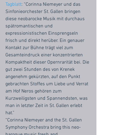
Tagblatt
: “Corinna Niemeyer und das 
Sinfonieorchester St. Gallen bringen 
diese neobarocke Musik mit durchaus 
spätromantischen und 
expressionistischen Einsprengseln 
frisch und direkt herüber. Ein genauer 
Kontakt zur Bühne trägt viel zum 
Gesamteindruck einer konzentrierten 
Kompaktheit dieser Opernrarität bei. Die 
gut zwei Stunden des von Krenek 
angenehm gekürzten, auf den Punkt 
gebrachten Stoffes um Liebe und Verrat 
am Hof Neros gehören zum 
Kurzweiligsten und Spannendsten, was 
man in letzter Zeit in St. Gallen erlebt 
hat.”
“Corinna Niemeyer and the St. Gallen 
Symphony Orchestra bring this neo-
baroque music fresh and 