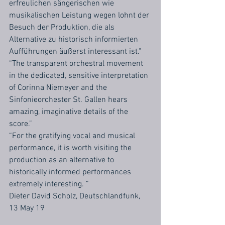
erfreulichen sängerischen wie 
musikalischen Leistung wegen lohnt der 
Besuch der Produktion, die als 
Alternative zu historisch informierten 
Aufführungen äußerst interessant ist."
“The transparent orchestral movement 
in the dedicated, sensitive interpretation 
of Corinna Niemeyer and the 
Sinfonieorchester St. Gallen hears 
amazing, imaginative details of the 
score.” 
“For the gratifying vocal and musical 
performance, it is worth visiting the 
production as an alternative to 
historically informed performances 
extremely interesting. ”
Dieter David Scholz, Deutschlandfunk, 
13 May 19