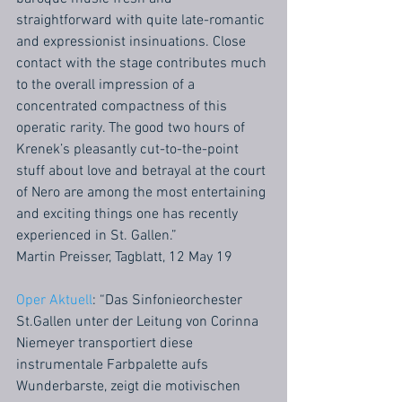
straightforward with quite late-romantic 
and expressionist insinuations. Close 
contact with the stage contributes much 
to the overall impression of a 
concentrated compactness of this 
operatic rarity. The good two hours of 
Krenek’s pleasantly cut-to-the-point 
stuff about love and betrayal at the court 
of Nero are among the most entertaining 
and exciting things one has recently 
experienced in St. Gallen.”
Martin Preisser, Tagblatt, 12 May 19
Oper Aktuell
: “Das Sinfonieorchester 
St.Gallen unter der Leitung von Corinna 
Niemeyer transportiert diese 
instrumentale Farbpalette aufs 
Wunderbarste, zeigt die motivischen 