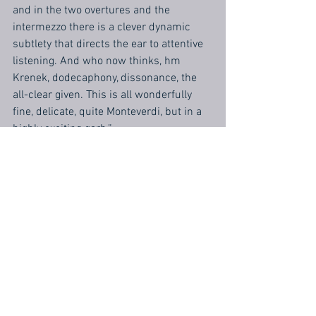
and in the two overtures and the 
intermezzo there is a clever dynamic 
subtlety that directs the ear to attentive 
listening. And who now thinks, hm 
Krenek, dodecaphony, dissonance, the 
all-clear given. This is all wonderfully 
fine, delicate, quite Monteverdi, but in a 
highly exciting garb.”
Kaspar Sannemann, Oper Aktuell, 12 
May 19
NZZ
: “[…] in einer anspruchsvollen, oft 
kleingliedrigen Partitur, welche die junge 
Dirigentin Corinna Niemeyer technisch 
sensibel disponiert und gestaltet; eine 
feine Leistung.”
“Corinna Niemeyer plans and designs 
[the detailed score] in a technically 
sensitive way; a fine performance.”