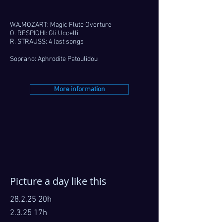
W.A.MOZART: Magic Flute Overture
O. RESPIGHI: Gli Uccelli
R. STRAUSS: 4 last songs
Soprano: Aphrodite Patoulidou
More information
Picture a day like this
28.2.25 20h
2.3.25 17h