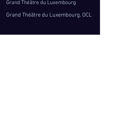
Grand Théâtre du Luxembourg
Grand Théâtre du Luxembourg, OCL
Orchestre de Chambre du Luxembourg
G. BENJAMIN: Picture a day like this
More information
Cosí fan tutte