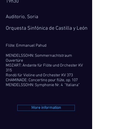
19h30
Auditorio, Soria
Orquesta Sinfónica de Castilla y León
Flöte: Emmanuel Pahud
MENDELSSOHN: Sommernachtstraum
Ouvertüre
MOZART: Andante für Flöte und Orchester KV
315
Rondó für Violine und Orchester KV 373
CHAMINADE:
Concertino pour flûte, op. 107
MENDELSSOHN: Symphonie Nr. 4 “Italiana"
More information