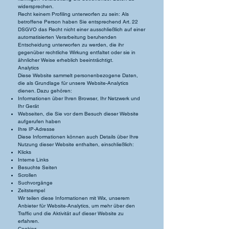
widersprechen.
Recht keinem Profiling unterworfen zu sein: Als
betroffene Person haben Sie entsprechend Art. 22
DSGVO das Recht nicht einer ausschließlich auf einer
automatisierten Verarbeitung beruhenden
Entscheidung unterworfen zu werden, die ihr
gegenüber rechtliche Wirkung entfaltet oder sie in
ähnlicher Weise erheblich beeinträchtigt.
Analytics
Diese Website sammelt personenbezogene Daten,
die als Grundlage für unsere Website-Analytics
dienen. Dazu gehören:
Informationen über Ihren Browser, Ihr Netzwerk und
Ihr Gerät
Webseiten, die Sie vor dem Besuch dieser Website
aufgerufen haben
Ihre IP-Adresse
Diese Informationen können auch Details über Ihre
Nutzung dieser Website enthalten, einschließlich:
Klicks
Interne Links
Besuchte Seiten
Scrollen
Suchvorgänge
Zeitstempel
Wir teilen diese Informationen mit Wix, unserem
Anbieter für Website-Analytics, um mehr über den
Traffic und die Aktivität auf dieser Website zu
erfahren.
Cookies