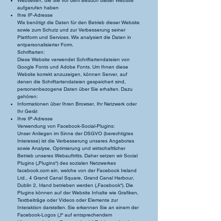
Webseiten, die Sie vor dem Besuch dieser Website
aufgerufen haben
Ihre IP-Adresse
Wix benötigt die Daten für den Betrieb dieser Website
sowie zum Schutz und zur Verbesserung seiner
Plattform und Services. Wix analysiert die Daten in
entpersonalisierter Form.
Schriftarten:
Diese Website verwendet Schriftartendateien von
Google Fonts und Adobe Fonts. Um Ihnen diese
Website korrekt anzuzeigen, können Server, auf
denen die Schriftartendateien gespeichert sind,
personenbezogene Daten über Sie erhalten. Dazu
gehören:
Informationen über Ihren Browser, Ihr Netzwerk oder
Ihr Gerät
Ihre IP-Adresse
Verwendung von Facebook-Social-Plugins:
Unser Anliegen im Sinne der DSGVO (berechtigtes
Interesse) ist die Verbesserung unseres Angebotes
sowie Analyse, Optimierung und wirtschaftlicher
Betrieb unseres Webauftritts. Daher setzen wir Social
Plugins („Plugins“) des sozialen Netzwerkes
facebook.com ein, welche von der Facebook Ireland
Ltd., 4 Grand Canal Square, Grand Canal Harbour,
Dublin 2, Irland betrieben werden („Facebook“). Die
Plugins können auf der Website Inhalte wie Grafiken,
Textbeiträge oder Videos oder Elemente zur
Interaktion darstellen. Sie erkennen Sie an einem der
Facebook-Logos („f“ auf entsprechendem