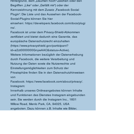
Hintergrund, dem „Daumen hoch“-Zeichen oder den
Begriffen „Like“ oder „Gefällt mir“) oder der
Kennzeichnung mit dem Zusatz „Facebook Social
Plugin“. Die Liste und das Aussehen der Facebook-
Social-Plugins können Sie hier
einsehen:
https://developers.facebook.com/docs/plugi
ns/
.
Facebook ist unter dem Privacy-Shield-Abkommen
zertifiziert und bietet dadurch eine Garantie, das
europäische Datenschutzrecht einzuhalten
(
https://www.privacyshield.gov/participant?
id=a2zt0000000GnywAAC&status=Active
).
Weitere Informationen bezüglich der Datenerhebung
durch Facebook, die weitere Verarbeitung und
Nutzung der Daten sowie die Nutzerrechte und
Einstellungsmöglichkeiten zum Schutz der
Privatsphäre finden Sie in den Datenschutzhinweisen
von
Facebook:
https://www.facebook.com/about/privacy/
.
Instagram:
Innerhalb unseres Onlineangebotes können Inhalte
und Funktionen des Dienstes Instagram eingebunden
sein. Sie werden durch die Instagram Inc., 1601
Willow Road, Menlo Park, CA, 94025, USA
angeboten. Dazu können z.B. Inhalte wie Bilder,
Videos oder Texte und Schaltflächen zählen, mit
denen Nutzer auf die Inhalte reagieren können. Sind
die Nutzer Mitglieder von Instagram, kann Instagram
den Aufruf der Inhalte und Funktionen den jeweiligen
Profilen der Nutzer zuordnen. Datenschutzerklärung