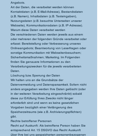
Angebots.
Art der Daten, die verarbeitet werden können
Kontaktdaten (z.B. E-Mail-Adresse), Bestandsdaten
(z.B. Namen), Inhaltsdaten (z.B. Texteingaben),
Nutzungsdaten (z.B. besuchte Unterseiten unserer
Webseite), Kommunikationsdaten (z.B. IP-Adresse).
Warum diese Daten verarbeitet werden
Die verschiedenen Daten werden jeweils aus einem
oder mehreren der folgenden Gründe verarbeitet oder
erfasst: Bereitstellung oder Verbesserung unseres
Onlineangebots; Beantwortung von Leserfragen oder
sonstige Kommunikation mit Webseitenbesuchern;
Sicherheitsmaßnahmen; Marketing. Im Folgenden
finden Sie genauere Informationen zu den
Verarbeitungszwecken für die jeweils verarbeiteten
Daten.
Löschung bzw. Sperrung der Daten
Wir halten uns an die Grundsätze der
Datenvermeidung und Datensparsamkeit. Sofern nicht
anders angegeben werden Ihre Daten gelöscht (oder
in der weiteren Verarbeitung eingeschränkt) sobald
diese zur Erfüllung Ihres Zwecks nicht länger
erforderlich sind und wenn es keine gesetzlichen
Vorgaben bezüglich einer Verlängerung des
Speicherzeitraums (wie z.B. Archivierungspflichten)
gibt.
Rechte betroffener Personen
Recht auf Auskunft: Als betroffene Person haben Sie
entsprechend Art. 15 DSGVO das Recht Auskunft
über Ihre bei uns gespeicherten personenbezogenen