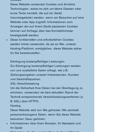
Diese Website verwendet Cookies und ähnliche
Technologien, wobei es sich um kleine Dateien oder
kurze Texte handelt, die auf ein Gerät
heruntergeladen werden, wenn ein Besucher auf eine
Website oder App zugreift. Informationen zum
Anzeigen der auf Ihrem Gerät platzierten Cookies
können auf Anfrage über das Kontaktformular
bereitgestellt werden.
Diese funktionellen und erforderlichen Cookies
werden immer verwendet, da sie es Wix, unserer
Hosting-Plattform, ermöglichen, diese Website sicher
für Sie bereitzustellen.
Erbringung kostenpflichtiger Leistungen
Zur Erbringung kostenpflichtiger Leistungen werden
von uns zusätzliche Daten erfragt, wie z.B.
Zahlungsangaben unserer Interessenten, Kunden
und Geschäftspartner.
SSL-Verschlüsselung
Um die Sicherheit Ihrer Daten bei der Übertragung zu
schützen, verwenden wir dem aktuellen Stand der
Technik entsprechende Verschlüsselungsverfahren (z.
B. SSL) über HTTPS.
Hosting
Diese Website wird von Wix gehostet. Wix sammelt
personenbezogene Daten, wenn Sie diese Website
besuchen. Dazu gehören:
Informationen über Ihren Browser, Ihr Netzwerk und
Ihr Gerät