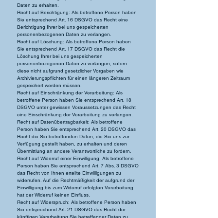
Daten zu erhalten.
Recht auf Berichtigung: Als betroffene Person haben
Sie entsprechend Art. 16 DSGVO das Recht eine
Berichtigung Ihrer bei uns gespeicherten
personenbezogenen Daten zu verlangen.
Recht auf Löschung: Als betroffene Person haben
Sie entsprechend Art. 17 DSGVO das Recht die
Löschung Ihrer bei uns gespeicherten
personenbezogenen Daten zu verlangen, sofern
diese nicht aufgrund gesetzlicher Vorgaben wie
Archivierungspflichten für einen längeren Zeitraum
gespeichert werden müssen.
Recht auf Einschränkung der Verarbeitung: Als
betroffene Person haben Sie entsprechend Art. 18
DSGVO unter gewissen Voraussetzungen das Recht
eine Einschränkung der Verarbeitung zu verlangen.
Recht auf Datenübertragbarkeit: Als betroffene
Person haben Sie entsprechend Art. 20 DSGVO das
Recht die Sie betreffenden Daten, die Sie uns zur
Verfügung gestellt haben, zu erhalten und deren
Übermittlung an andere Verantwortliche zu fordern.
Recht auf Widerruf einer Einwilligung: Als betroffene
Person haben Sie entsprechend Art. 7 Abs. 3 DSGVO
das Recht von Ihnen erteilte Einwilligungen zu
widerrufen. Auf die Rechtmäßigkeit der aufgrund der
Einwilligung bis zum Widerruf erfolgten Verarbeitung
hat der Widerruf keinen Einfluss.
Recht auf Widerspruch: Als betroffene Person haben
Sie entsprechend Art. 21 DSGVO das Recht der
künftigen Verarbeitung Sie betreffender Daten zu