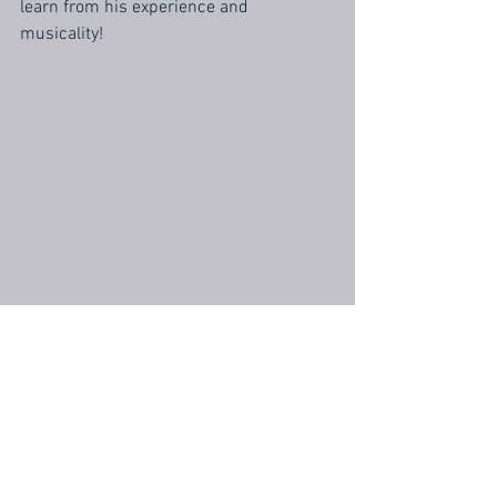
learn from his experience and 
musicality!
#Opera
#masterclass
Opera