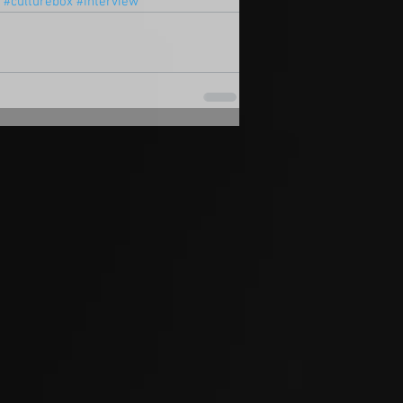
#culturebox
#interview