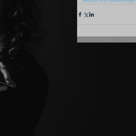
#Adami
#CorinnaNiemeyer