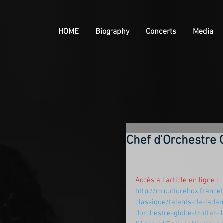
HOME
Biography
Concerts
Media
Chef d'Orchestre 
Accès à l'article en ligne : 
http://m.culturebox.france
classique/talents-de-lada
dorchestre-globe-trotter-