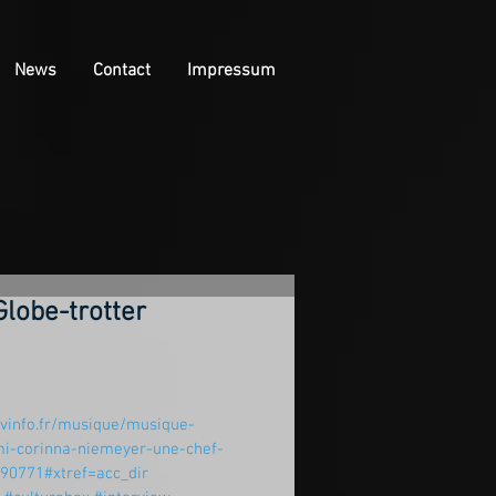
News
Contact
Impressum
Globe-trotter
tvinfo.fr/musique/musique-
mi-corinna-niemeyer-une-chef-
190771#xtref=acc_dir