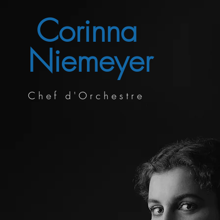
Corinna
Niemeyer
C h e f d ' O r c h e s t r e